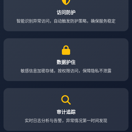
访问防护
智能识别异常访问，自动触发防护策略，确保服务稳定
数据护住
敏感信息加密存储，按权限访问，保障隐私不泄露
审计追踪
实时日志分析与告警，异常情况第一时间发现