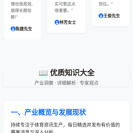
理也很高效,
实可靠这点
到位。"
值得长期信
很重要。"
王俊先生
赖!"
林芳女士
陈建先生
📖 优质知识大全
产业洞察 · 详细解析 · 专家观点
一、产业概览与发展现状
持续专注于体育资讯生产，每日精选并发布有价值的
赛事消息与深入分析。