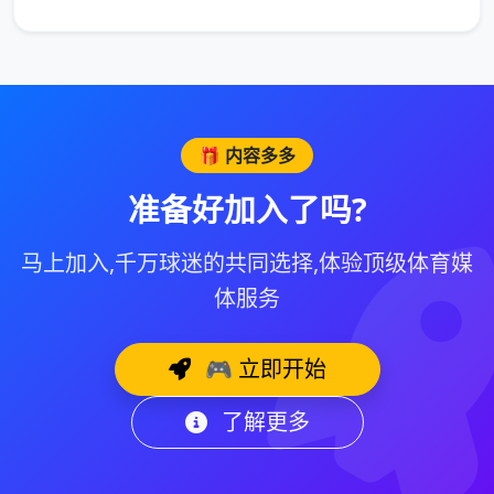
🎁 内容多多
准备好加入了吗?
马上加入,千万球迷的共同选择,体验顶级体育媒
体服务
🎮 立即开始
了解更多