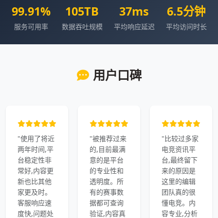
99.91%
105TB
37ms
6.5分钟
服务可用率
数据吞吐规模
平均响应延迟
平均访问时长
用户口碑
"使用了将近
"被推荐过来
"比较过多家
两年时间,平
的,目前最满
电竞资讯平
台稳定性非
意的是平台
台,最终留下
常好,内容更
的专业性和
来的原因是
新也比其他
透明度。所
这里的编辑
家更及时。
有的赛事数
团队真的很
客服响应速
据都可查询
懂电竞。内
度快,问题处
验证,内容真
容专业,分析