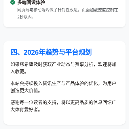
多端阅读体验
网页端与移动端均做了针对性改进，页面加载速度控制在
2秒以内。
四、2026年趋势与平台规划
如果您希望及时获取产业动态与赛事分析，欢迎将加
入收藏。
本站会持续投入资讯生产与产品体验的优化，为用户
创造更大价值。
感谢每一位读者的支持，将以更高品质的信息回馈广
大体育爱好者。