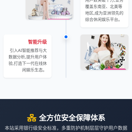
覆盖东南亚、北美等
地区,成为亚洲领先的
综合休闲娱乐平台。
智能升级
引入AI智能推荐与大
数据分析,提升用户体
验,打造下一代在线休
闲娱乐生态。
全方位安全保障体系
本站采用银行级安全标准，多重防护机制层层守护用户数据