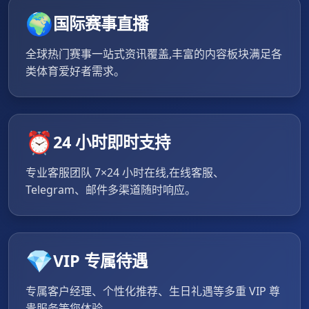
🌍
国际赛事直播
全球热门赛事一站式资讯覆盖,丰富的内容板块满足各
类体育爱好者需求。
⏰
24 小时即时支持
专业客服团队 7×24 小时在线,在线客服、
Telegram、邮件多渠道随时响应。
💎
VIP 专属待遇
专属客户经理、个性化推荐、生日礼遇等多重 VIP 尊
贵服务等您体验。