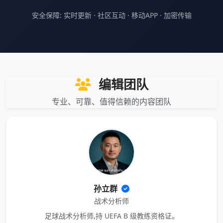
安全保障: 实时更新 · 社区互动 · 移动APP · 加密传输
编辑团队
专业、可靠、值得信赖的内容团队
孙立群
战术分析师
足球战术分析师,持 UEFA B 级教练资格证。