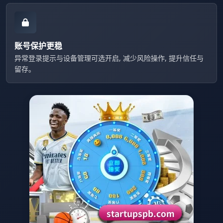
账号保护更稳
异常登录提示与设备管理可选开启, 减少风险操作, 提升信任与
留存。