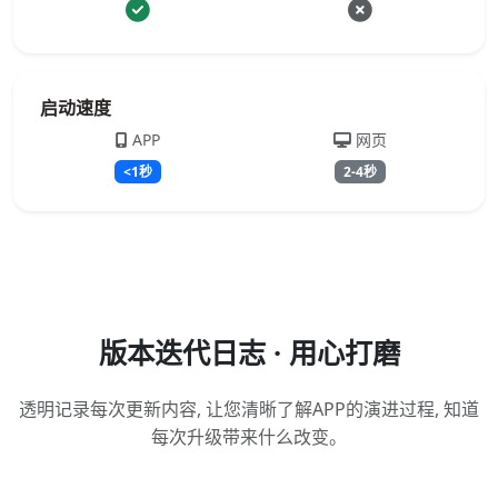
启动速度
APP
网页
<1秒
2-4秒
版本迭代日志 · 用心打磨
透明记录每次更新内容, 让您清晰了解APP的演进过程, 知道
每次升级带来什么改变。