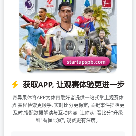
获取APP, 让观赛体验更进一步
奇异果体育APP为体育爱好者提供一站式掌上观赛体
验:赛程检索更顺手, 实时比分更稳定, 关键事件提醒更
及时;搭配数据解读与互动内容, 让你从"看比分"升级
到"看懂比赛", 观赛更有深度。