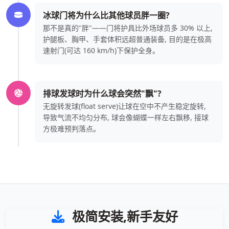
冰球门将为什么比其他球员胖一圈?
那不是真的"胖"——门将护具比外场球员多 30% 以上,
护腿板、胸甲、手套体积远超普通装备, 目的是在极高
速射门(可达 160 km/h)下保护全身。
排球发球时为什么球会突然"飘"?
无旋转发球(float serve)让球在空中不产生稳定旋转,
导致气流不均匀分布, 球会像蝴蝶一样左右飘移, 接球
方极难预判落点。
极简安装,新手友好