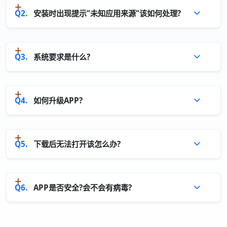
Q2.
安装时出现提示"未知应用来源"该如何处理?
Q3.
系统要求是什么?
Q4.
如何升级APP?
Q5.
下载后无法打开该怎么办?
Q6.
APP是否安全?会不会有病毒?