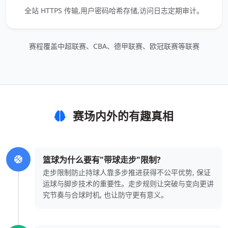
全站 HTTPS 传输,用户密码哈希存储,访问日志定期审计。
赛程覆盖中超联赛、CBA、德甲联赛、欧冠联赛等联赛
赛场内外的有趣真相
篮球为什么要有"带球走步"限制?
走步限制防止持球人靠多步推进获得不公平优势, 保证
运球与脚步技术的重要性。走步规则让突破与变向更讲
究节奏与合球时机, 也让防守更有意义。