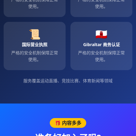
使用。
使用。
📜
🇬🇮
国际营业执照
Gibraltar 商务认证
严格的安全机制保障正常
严格的安全机制保障正常
使用。
使用。
服务覆盖运动直播、竞技比赛、体育新闻等领域
🎁 内容多多