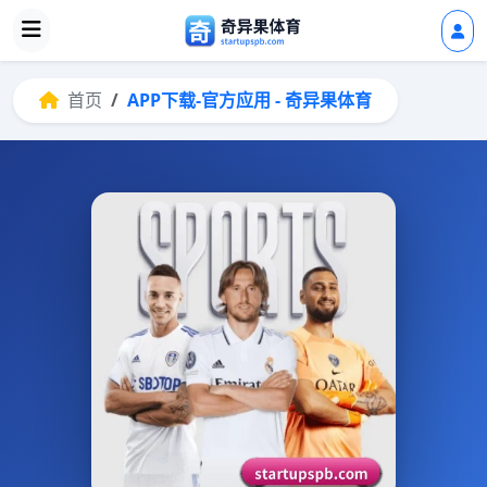
首页
APP下载-官方应用 - 奇异果体育