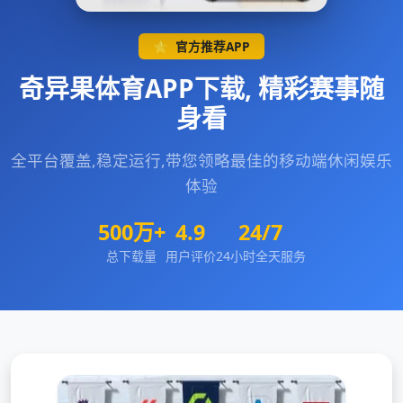
⭐
官方推荐APP
奇异果体育APP下载, 精彩赛事随
身看
全平台覆盖,稳定运行,带您领略最佳的移动端休闲娱乐
体验
500万+
4.9
24/7
总下载量
用户评价
24小时全天服务