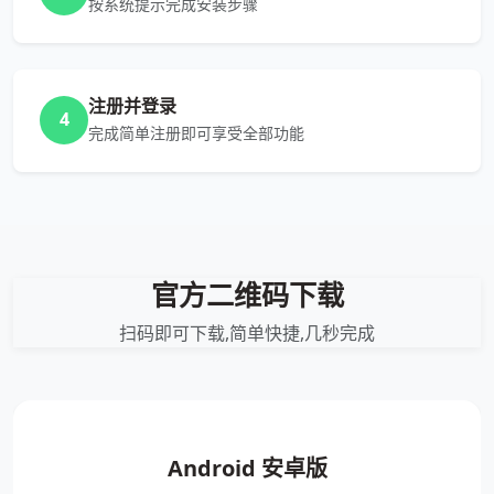
按系统提示完成安装步骤
注册并登录
4
完成简单注册即可享受全部功能
官方二维码下载
扫码即可下载,简单快捷,几秒完成
Android 安卓版